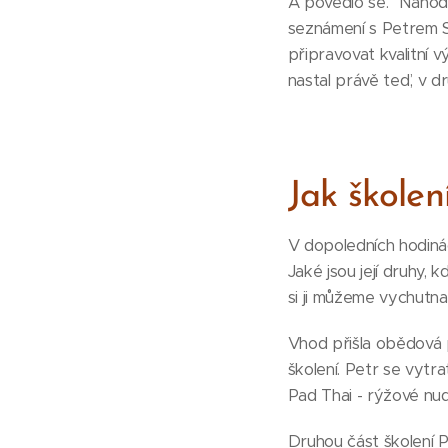
A povedlo se. "Náhod
seznámení s Petrem Su
připravovat kvalitní 
nastal právě teď, v d
Jak školen
V dopoledních hodinác
Jaké jsou její druhy,
si ji můžeme vychutnat
Vhod přišla obědová 
školení. Petr se vytr
Pad Thai - rýžové nu
Druhou část školení P