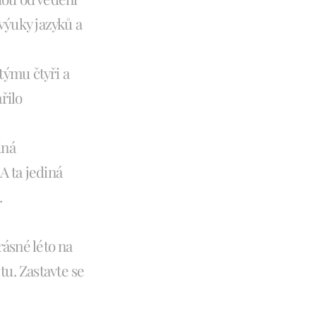
 výuky jazyků a
týmu čtyři a
řilo
dná
A ta jediná
.
ásné léto na
tu. Zastavte se