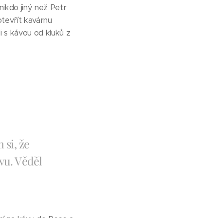
ikdo jiný než Petr
otevřít kavárnu
i s kávou od kluků z
 si, že
vu. Věděl