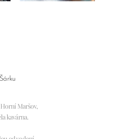
 Šárku
 Horní Maršov,
ěla kavárna.
dou od vedení