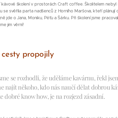
ávové školení v prostorách Craft coffee. Školitelem nebyl n
u se svěřila parta nadšenců z Horního Maršova, kteří plánují 
ně jde o Jana, Moniku, Péťu a Šárku. Při školení jsme pracoval
sme jim věrní!
 cesty propojily
sme se rozhodli, že uděláme kavárnu, řekl jsem
 najít někoho, kdo nás naučí dělat dobrou ká
že dobré know how, je na rozjezd zásadní.