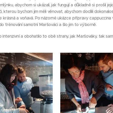
lýnku, abychom si ukázali, jak fungují a důkladně si prošli jej
i, kterou bychom jim měli věnovat, abychom docílili dokonalos
ale krásná a voňavá. Po názorné ukázce přípravy cappuccina 
i do trénování samotní Maršováci a šlo jim to výborně.
 intenzivní a obohatilo to obě strany, jak Maršováky, tak sam