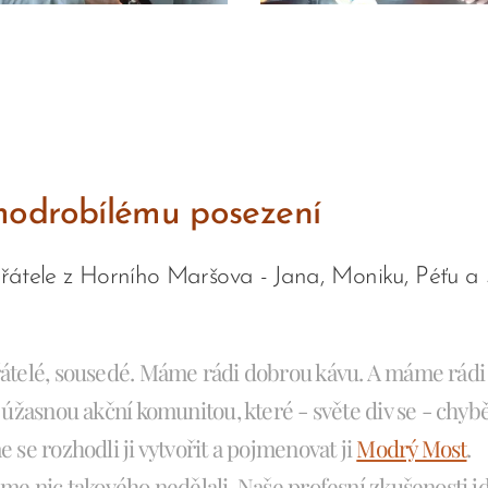
modrobílému posezení
řátele z Horního Maršova - Jana, Moniku, Péťu a
átelé, sousedé. Máme rádi dobrou kávu. A máme rádi
e úžasnou akční komunitou, které - světe div se - chyb
 se rozhodli ji vytvořit a pojmenovat ji
Modrý Most
.
sme nic takového nedělali. Naše profesní zkušenosti j