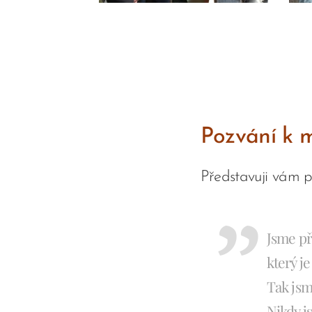
Pozvání k 
Představuji vám p
Jsme př
který j
Tak jsme
Nikdy j