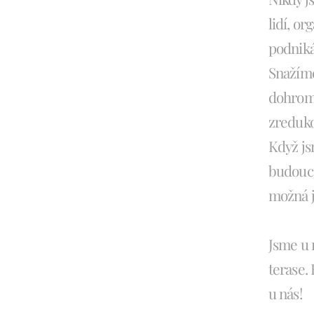
lidí, or
podnikán
Snažíme
dohrom
zreduko
K
dyž js
budoucn
možná j
Jsme u 
terase.
u nás!