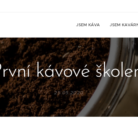
JSEM KÁVA
JSEM KAVÁR
rvní kávové škole
25.05.2020