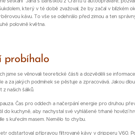
né setkání" Jana s baristkou z Craftu u autoopraváře, pozvá
kdolem, který v té době zvažoval, že by začal v blízkém oko
výběrovou kávu. To vše se odehrálo před zimou a ten správný
ruhé polovině května.
í probíhalo
h jsme se věnovali teoretické části a dozvěděli se informac
 kde a za jakých podmínek se pěstuje a zpracovává. Jakou dlou
 z našich šálků.
pauza. Čas pro oddech a načerpání energie pro druhou pře
atil do kuchyně, aby nachystal své vyhlášené trhané hovězí 
dle s kuřecím masem. Nemělo to chybu.
etr odstartoval přípravou filtrované kávy v dripperu V60. P