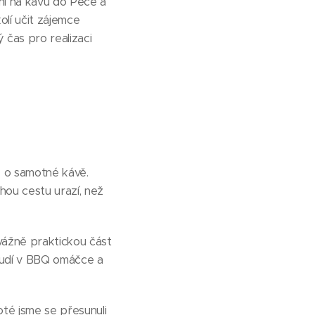
ní na kávu do Pece a
lí učit zájemce
 čas pro realizaci
e o samotné kávě.
hou cestu urazí, než
vážně praktickou část
hrudí v BBQ omáčce a
oté jsme se přesunuli