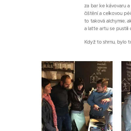
za bar ke kávovaru a m
čištění a celkovou péč
to taková alchymie, 
a latte artu se pustil
Když to shrnu, bylo to