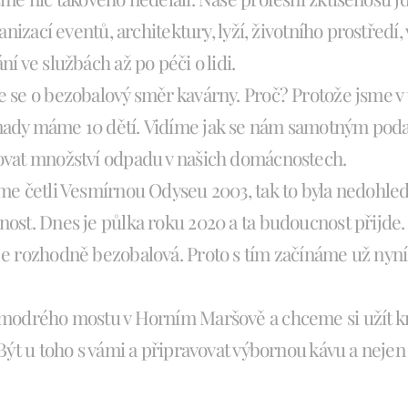
ganizací eventů, architektury, lyží, životního prostředí,
í ve službách až po péči o lidi.
 se o bezobalový směr kavárny. Proč? Protože jsme v 
ady máme 10 dětí.
Vidíme jak se nám samotným poda
vat množství odpadu v našich domácnostech.
me četli Vesmírnou Odyseu 2003, tak to byla nedohle
ost. Dnes je půlka roku 2020 a ta budoucnost přijde. 
e rozhodně bezobalová. Proto s tím začínáme už nyní
modrého mostu v Horním Maršově a chceme si užít kr
 Být u toho s vámi a připravovat výbornou kávu a nejen 