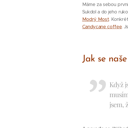
Máme za sebou první k
Sukdol a do jeho ruko
Modrý Most
. Konkrét
Candycane coffee
. J
Jak se naše
Když j
musíme
jsem, 