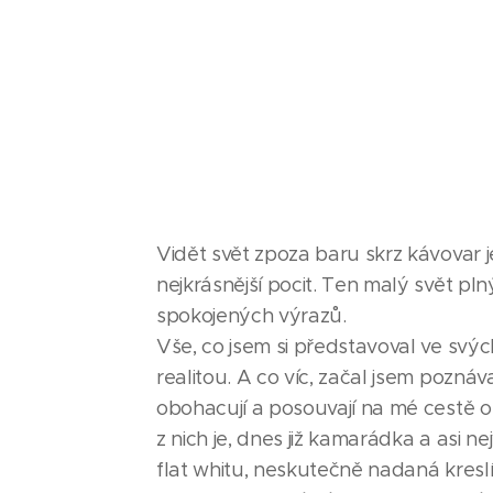
Vidět svět zpoza baru skrz kávovar 
nejkrásnější pocit. Ten malý svět pln
spokojených výrazů.
Vše, co jsem si představoval ve svý
realitou. A co víc, začal jsem poznáva
obohacují a posouvají na mé cestě 
z nich je, dnes již kamarádka a asi n
flat whitu, neskutečně nadaná kresl