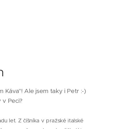
h
 Káva"! Ale jsem taky i Petr :-)
y v Peci?
du let. Z číšníka v pražské italské