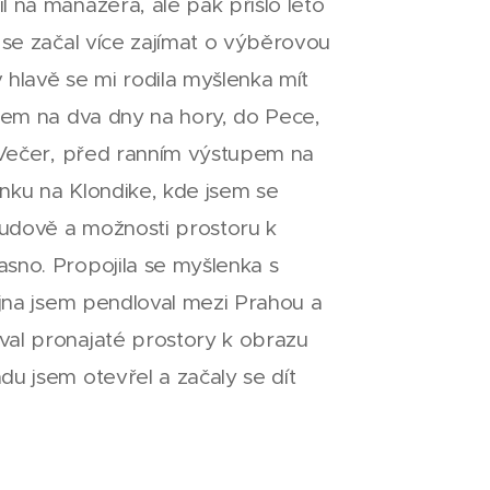
l na manažera, ale pak přišlo léto
m se začal více zajímat o výběrovou
 hlavě se mi rodila myšlenka mít
jsem na dva dny na hory, do Pece,
u. Večer, před ranním výstupem na
inku na Klondike, kde jsem se
budově a možnosti prostoru k
asno. Propojila se myšlenka s
října jsem pendloval mezi Prahou a
val pronajaté prostory k obrazu
du jsem otevřel a začaly se dít