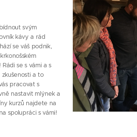
nabídnout svým
lovník kávy a rád
hází se váš podnik,
 krkonošském
 Rádi se s vámi a s
zkušenosti a to
vás pracovat s
vně nastavit mlýnek a
íny kurzů najdete na
na spolupráci s vámi!