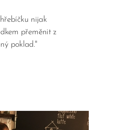
 hřebíčku nijak
udkem přeměnit z
ný poklad."