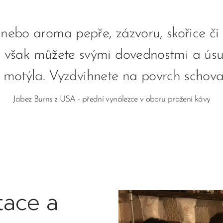
 nebo aroma pepře, zázvoru, skořice či
vu však můžete svými dovednostmi a ús
 motýla. Vyzdvihnete na povrch schova
Jabez Burns z USA - přední vynálezce v oboru pražení kávy
tace a