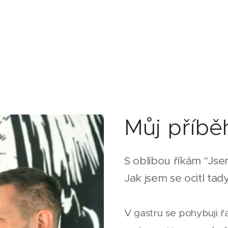
Můj příbě
S oblibou říkám "Jsem
Jak jsem se ocitl tad
V gastru se pohybuji řa