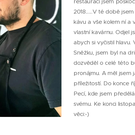
restauraci jsem poskoči
2018......V té době jse
kávu a vše kolem ní a v
vlastní kavárnu. Odjel 
abych si vyčistil hlav
Sněžku, jsem byl na dr
dozvěděl o celé této 
pronájmu. A měl jsem j
příležitostí. Do konce 
Pecí, kde jsem předělá
svému. Ke konci listopa
věci:-)