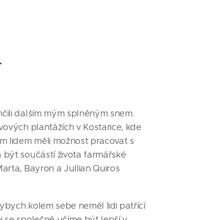
í
nčili dalším mým splněným snem.
ávových plantážích v Kostarice, kde
m lidem měli možnost pracovat s
a být součástí života farmářské
Marta, Bayron a Jullian Quiros
ybych kolem sebe neměl lidi patřící
i se společně učíme být lepší v