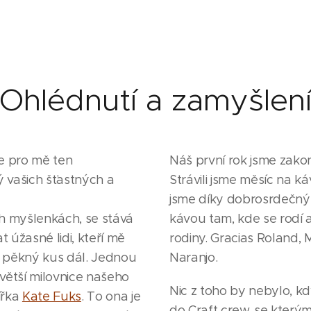
Ohlédnutí a zamyšlen
je pro mě ten
Náš první rok jsme zako
ý vašich šťastných a
Strávili jsme měsíc na k
jsme díky dobrosrdečný
ch myšlenkách, se stává
kávou tam, kde se rodí 
t úžasné lidi, kteří mě
rodiny. Gracias Roland, 
o pěkný kus dál. Jednou
Naranjo.
ejvětší milovnice našeho
Nic z toho by nebylo, kd
ířka
Kate Fuks
. To ona je
do Craft crew, se kterým