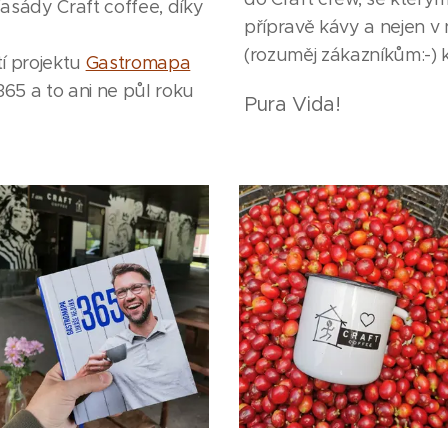
asády Craft coffee, díky
přípravě kávy a nejen v
(rozuměj zákazníkům:-) k
tí projektu
Gastromapa
65 a to ani ne půl roku
Pura Vida!