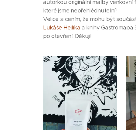
autorkou originální malby venkovní f
které jsme nepřehlédnutelní!
Velice si cením, že mohu být součás
Lukáše Hejlíka
a knihy Gastromapa 3
po otevření. Děkuji!